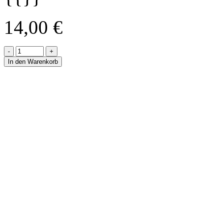
14,00
€
-
+
In den Warenkorb