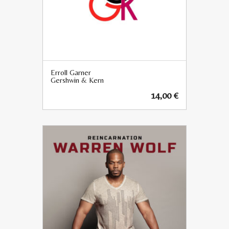
Erroll Garner
Gershwin & Kern
14,00
€