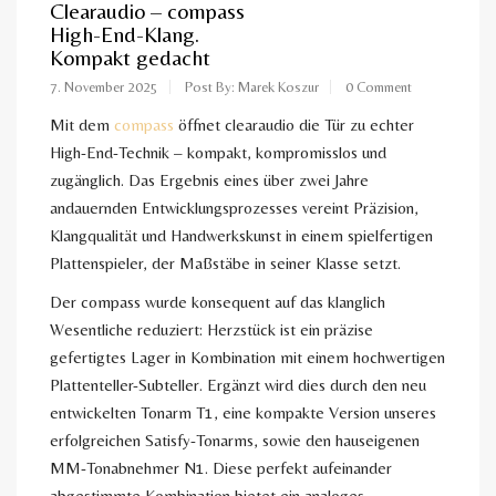
Clearaudio – compass
High-End-Klang.
Kompakt gedacht
7. November 2025
Post By: Marek Koszur
0 Comment
Mit dem
compass
öffnet clearaudio die Tür zu echter
High-End-Technik – kompakt, kompromisslos und
zugänglich. Das Ergebnis eines über zwei Jahre
andauernden Entwicklungsprozesses vereint Präzision,
Klangqualität und Handwerkskunst in einem spielfertigen
Plattenspieler, der Maßstäbe in seiner Klasse setzt.
Der compass wurde konsequent auf das klanglich
Wesentliche reduziert: Herzstück ist ein präzise
gefertigtes Lager in Kombination mit einem hochwertigen
Plattenteller-Subteller. Ergänzt wird dies durch den neu
entwickelten Tonarm T1, eine kompakte Version unseres
erfolgreichen Satisfy-Tonarms, sowie den hauseigenen
MM-Tonabnehmer N1. Diese perfekt aufeinander
abgestimmte Kombination bietet ein analoges