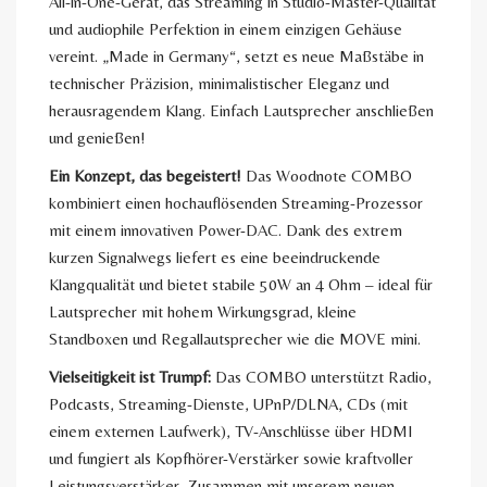
All-in-One-Gerät, das Streaming in Studio-Master-Qualität
und audiophile Perfektion in einem einzigen Gehäuse
vereint. „Made in Germany“, setzt es neue Maßstäbe in
technischer Präzision, minimalistischer Eleganz und
herausragendem Klang. Einfach Lautsprecher anschließen
und genießen!
Ein Konzept, das begeistert!
Das Woodnote COMBO
kombiniert einen hochauflösenden Streaming-Prozessor
mit einem innovativen Power-DAC. Dank des extrem
kurzen Signalwegs liefert es eine beeindruckende
Klangqualität und bietet stabile 50W an 4 Ohm – ideal für
Lautsprecher mit hohem Wirkungsgrad, kleine
Standboxen und Regallautsprecher wie die MOVE mini.
Vielseitigkeit ist Trumpf:
Das COMBO unterstützt Radio,
Podcasts, Streaming-Dienste, UPnP/DLNA, CDs (mit
einem externen Laufwerk), TV-Anschlüsse über HDMI
und fungiert als Kopfhörer-Verstärker sowie kraftvoller
Leistungsverstärker. Zusammen mit unserem neuen