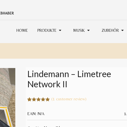
IEBHABER
HOME
PRODUKTE
MUSIK
ZUBEHÖR
Lindemann – Limetree
Network II
(
1
customer review)
5.00
5
1
out of
based on
EAN:
N/A
1
customer
rating