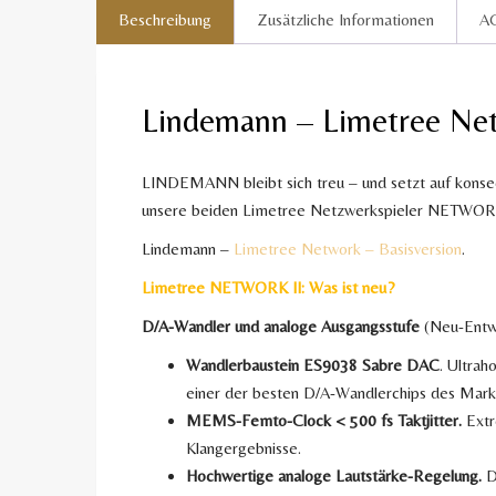
Beschreibung
Zusätzliche Informationen
A
Lindemann – Limetree Net
LINDEMANN bleibt sich treu – und setzt auf kons
unsere beiden Limetree Netzwerkspieler NETWORK
Lindemann –
Limetree Network – Basisversion
.
Limetree NETWORK II: Was ist neu?
D/A-Wandler und analoge Ausgangsstufe
(Neu-Entwi
Wandlerbaustein ES9038 Sabre DAC
. Ultrah
einer der besten D/A-Wandlerchips des Mark
MEMS-Femto-Clock < 500 fs Taktjitter.
Extr
Klangergebnisse.
Hochwertige analoge Lautstärke-Regelung.
D