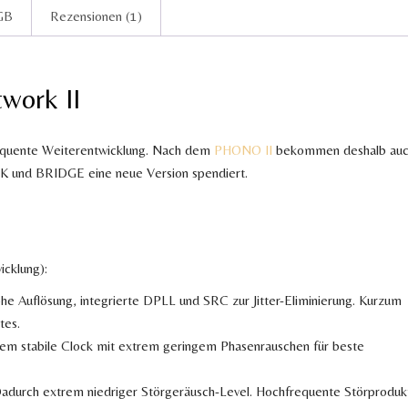
GB
Rezensionen (1)
work II
equente Weiterentwicklung. Nach dem
PHONO II
bekommen deshalb au
 und BRIDGE eine neue Version spendiert.
cklung):
ohe Auflösung, integrierte DPLL und SRC zur Jitter-Eliminierung. Kurzum
tes.
em stabile Clock mit extrem geringem Phasenrauschen für beste
adurch extrem niedriger Störgeräusch-Level. Hochfrequente Störproduk