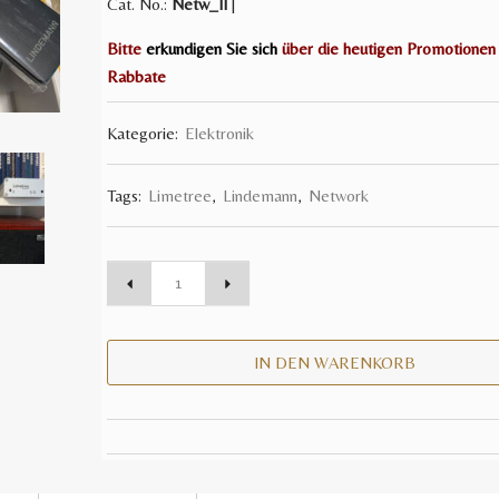
Cat. No.:
Netw_II
|
Bitte
erkundigen Sie sich
über die heutigen Promotionen
Rabbate
Kategorie:
Elektronik
Tags:
Limetree
,
Lindemann
,
Network
IN DEN WARENKORB