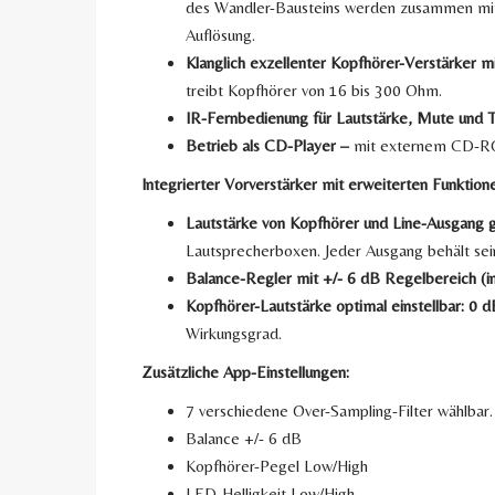
des Wandler-Bausteins werden zusammen mit 
Auflösung.
Klanglich exzellenter Kopfhörer-Verstärker 
treibt Kopfhörer von 16 bis 300 Ohm.
IR-Fernbedienung für Lautstärke, Mute und Ti
Betrieb als CD-Player –
mit externem CD-R
Integrierter Vorverstärker mit erweiterten Funktion
Lautstärke von Kopfhörer und Line-Ausgang g
Lautsprecherboxen. Jeder Ausgang behält sein
Balance-Regler mit +/- 6 dB
Regelbereich (i
Kopfhörer-Lautstärke optimal einstellbar: 0 d
Wirkungsgrad.
Zusätzliche App-Einstellungen:
7 verschiedene Over-Sampling-Filter wählbar.
Balance +/- 6 dB
Kopfhörer-Pegel Low/High
LED-Helligkeit Low/High