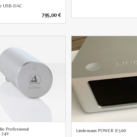
ee USB-DAC
795,00
€
io Professional
Lindemann POWER II 500
 24V