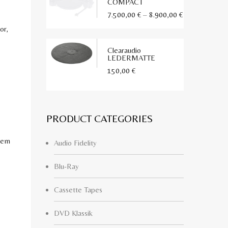
COMPACT
Preisspanne:
7.500,00
€
–
8.900,00
€
7.500,00 €
or,
bis
Clearaudio
8.900,00 €
LEDERMATTE
150,00
€
PRODUCT CATEGORIES
igem
Audio Fidelity
Blu-Ray
Cassette Tapes
DVD Klassik