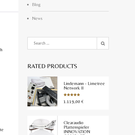
Blog
News
ch
RATED PRODUCTS
Lindemann - Limetree
Network II
1.119,00
€
Bewertet
mit
5.00
von 5
Clearaudio
Plattenspieler
te
INNOVATION