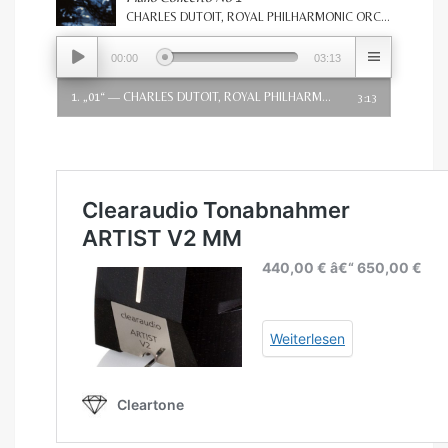
CHARLES DUTOIT, ROYAL PHILHARMONIC ORCHESTRA
Audio-
00:00
03:13
Player
1.
„01“
— CHARLES DUTOIT, ROYAL PHILHARMONIC ORCHESTRA
3:13