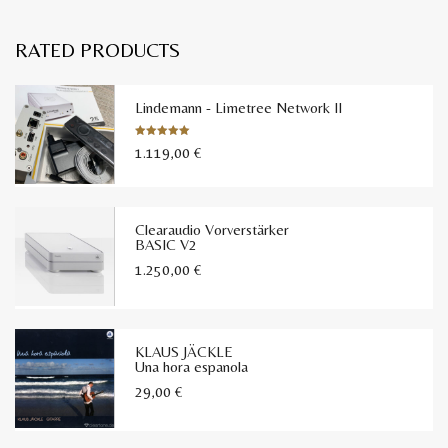
RATED PRODUCTS
Lindemann - Limetree Network II
1.119,00
€
Bewertet
mit
5.00
von 5
Clearaudio Vorverstärker
BASIC V2
1.250,00
€
KLAUS JÄCKLE
Una hora espanola
29,00
€